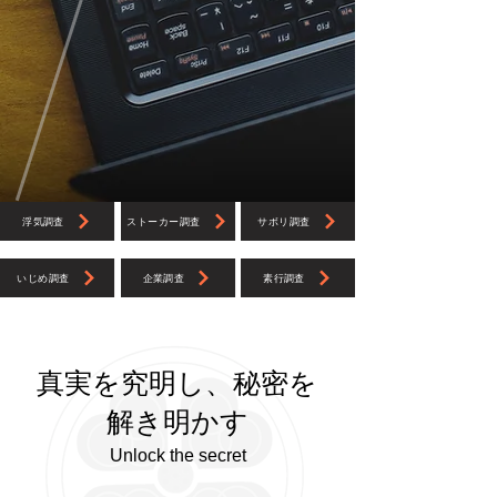
浮気調査
ストーカー調査
サボリ調査
いじめ調査
企業調査
素行調査
真実を究明し、秘密を
解き明かす
Unlock the secret