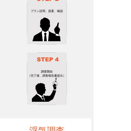
​プラン説明、提案、確認
​STEP 4
​調査開始
​（完了後、調査報告書提出）
​浮気調査